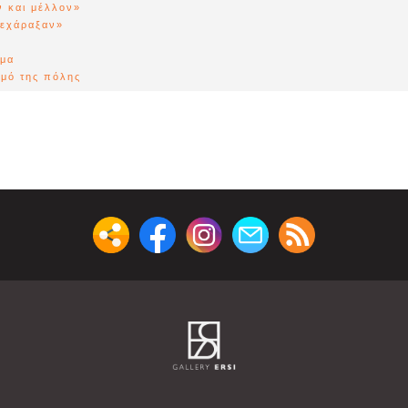
 και μέλλον»
εχάραξαν»
ημα
θμό της πόλης