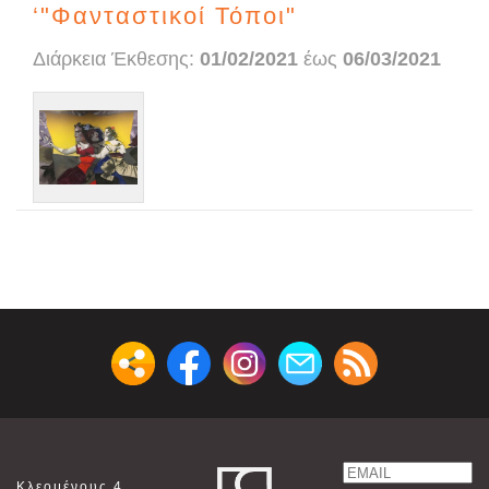
‘"Φανταστικοί Τόποι"
Διάρκεια Έκθεσης:
01/02/2021
έως
06/03/2021
Email
Κλεομένους 4,