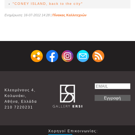
"CONEY ISLAND, back to the city"
Ενημέρωση: 16-07-2012 14:28
|
Πίνακας Καλλιτεχνών
Email
Κλεομένους 4,
Name
Κολωνάκι,
Αθήνα, Ελλάδα
210 7220231
Χορηγοί Επικοινωνίας: