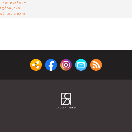
 και μέλλον»
εχάραξαν»
θμό της πόλης