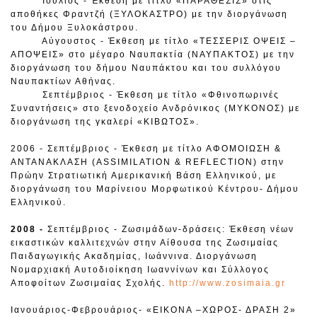
Ιούλιος - Έκθεση με τίτλο «ΠΑΡΑΘΕΣΙΣ» στις
αποθήκες Φραντζή (ΞΥΛΟΚΑΣΤΡΟ) με την διοργάνωση
του Δήμου Ξυλοκάστρου.
Αύγουστος - Έκθεση με τίτλο «ΤΕΣΣΕΡΙΣ ΟΨΕΙΣ –
ΑΠΟΨΕΙΣ» στο μέγαρο Ναυπακτία (ΝΑΥΠΑΚΤΟΣ) με την
διοργάνωση του δήμου Ναυπάκτου και του συλλόγου
Ναυπακτίων Αθήνας.
Σεπτέμβριος - Έκθεση με τίτλο «Φθινοπωρινές
Συναντήσεις» στο ξενοδοχείο Ανδρόνικος (ΜΥΚΟΝΟΣ) με
διοργάνωση της γκαλερί «ΚΙΒΩΤΟΣ».
2006 - Σεπτέμβριος - Έκθεση με τίτλο ΑΦΟΜΟΙΩΣΗ &
ΑΝΤΑΝΑΚΛΑΣΗ (ASSIMILATION & REFLECTION) στην
Πρώην Στρατιωτική Αμερικανική Βάση Ελληνικού, με
διοργάνωση του Μαρίνειου Μορφωτικού Κέντρου- Δήμου
Ελληνικού.
2008 -
Σεπτέμβριος - Ζωσιμάδων-δράσεις: Έκθεση νέων
εικαστικών καλλιτεχνών στην Αίθουσα της Ζωσιμαίας
Παιδαγωγικής Ακαδημίας, Ιωάννινα. Διοργάνωση
Νομαρχιακή Αυτοδιοίκηση Ιωαννίνων και Σύλλογος
Αποφοίτων Ζωσιμαίας Σχολής.
http://www.zosimaia.gr
Ιανουάριος-Φεβρουάριος- «ΕΙΚΟΝΑ –ΧΩΡΟΣ- ΔΡΑΣΗ 2»