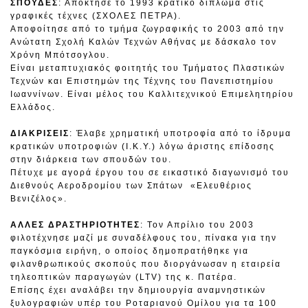
ΣΠΟΥΔΕΣ
: Απόκτησε το 1993 κρατικό δίπλωμα στις
γραφικές τέχνες (ΣΧΟΛΕΣ ΠΕΤΡΑ).
Αποφοίτησε από το τμήμα ζωγραφικής το 2003 από την
Ανώτατη Σχολή Καλών Τεχνών Αθήνας με δάσκαλο τον
Χρόνη Μπότσογλου.
Είναι μεταπτυχιακός φοιτητής του Τμήματος Πλαστικών
Τεχνών και Επιστημών της Τέχνης του Πανεπιστημίου
Ιωαννίνων. Είναι μέλος του Καλλιτεχνικού Επιμελητηρίου
Ελλάδος.
ΔΙΑΚΡΙΣΕΙΣ
: Έλαβε χρηματική υποτροφία από το ίδρυμα
κρατικών υποτροφιών (Ι.Κ.Υ.) λόγω άριστης επίδοσης
στην διάρκεια των σπουδών του.
Πέτυχε με αγορά έργου του σε εικαστικό διαγωνισμό του
Διεθνούς Αεροδρομίου των Σπάτων «Ελευθέριος
Βενιζέλος».
ΑΛΛΕΣ ΔΡΑΣΤΗΡΙΟΤΗΤΕΣ
: Τον Απρίλιο του 2003
φιλοτέχνησε μαζί με συναδέλφους του, πίνακα για την
παγκόσμια ειρήνη, ο οποίος δημοπρατήθηκε για
φιλανθρωπικούς σκοπούς που διοργάνωσαν η εταιρεία
τηλεοπτικών παραγωγών (LTV) της κ. Πατέρα.
Επίσης έχει αναλάβει την δημιουργία αναμνηστικών
ξυλογραφιών υπέρ του Ροταριανού Ομίλου για τα 100