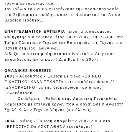
χρόνια λειτουργίας του.
Τον Ιούλιο του 2005 φιλοτέχνησε την προσωπογραφία
του Σεβασμιότατου Μητροπολίτη Ναύπακτου και Αγίου
Βλασίου Ιερόθεου.
ΕΠΑΓΓΕΛΜΑΤΙΚΗ ΕΜΠΕΙΡΙΑ
: Είναι αποσπασμένος
καθηγητής για το ακαδ. έτος 2006-2007, 2007-2008 στο
Τμήμα Πλαστικών Τεχνών και Επιστημών της Τέχνης του
Πανεπιστημίου Ιωαννίνων.
Δίδαξε εικαστικά μαθήματα στο Ινστιτούτο Διαρκούς
Εκπαίδευσης Ενηλίκων (Ι.Δ.Ε.Κ.Ε.) το 2007.
ΟΜΑΔΙΚΕΣ ΕΚΘΕΣΕΙΣ
2003
- Αύγουστος - Έκθεση με τίτλο «10 ΝΕΟΙ
ΕΙΚΑΣΤΙΚΟΙ ΚΑΛΛΙΤΕΧΝΕΣ» στις αποθήκες Φραντζή
(ΞΥΛΟΚΑΣΤΡΟ) με την διοργάνωση του δήμου
Ξυλοκάστρου.
Οκτώβριος - Έκθεση στην Δημοτική Πινακοθήκη
Καρδίτσας με επιλογή έργων που διοργάνωσε η Ανώτατη
Σχολή Καλών Τεχνών Αθήνας (κατάλογος)
2004
- Μάιος - Έκθεση αποφοίτων 2002-2003 στο
«ΕΡΓΟΣΤΑΣΙΟ» ΑΣΚΤ ΑΘΗΝΑ (κατάλογος)