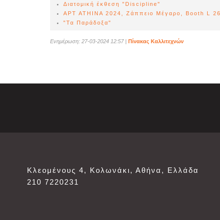
Διατομική έκθεση "Discipline"
ΑΡΤ ΑΤΗΙΝΑ 2024, Ζάππειο Μέγαρο, Booth L 2
"Τα Παράδοξα"
Ενημέρωση: 27-03-2024 12:57
|
Πίνακας Καλλιτεχνών
Κλεομένους 4, Κολωνάκι, Αθήνα, Ελλάδα
210 7220231