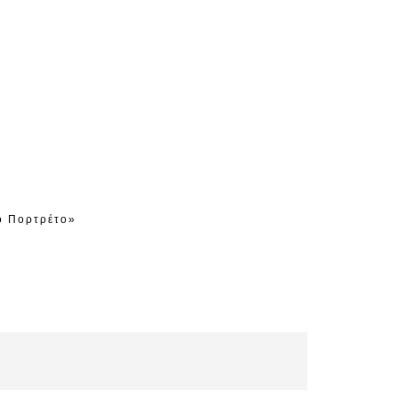
ό Πορτρέτο»