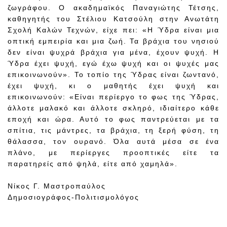
ζωγράφου. Ο ακαδημαϊκός Παναγιώτης Τέτσης,
καθηγητής του Στέλιου Κατσούλη στην Ανωτάτη
Σχολή Καλών Τεχνών, είχε πει: «Η Ύδρα είναι μια
οπτική εμπειρία και μια ζωή. Τα βράχια του νησιού
δεν είναι ψυχρά βράχια για μένα, έχουν ψυχή. Η
Ύδρα έχει ψυχή, εγώ έχω ψυχή και οι ψυχές μας
επικοινωνούν». Το τοπίο της Ύδρας είναι ζωντανό,
έχει ψυχή, κι ο μαθητής έχει ψυχή και
επικοινωνούν: «Είναι περίεργο το φως της Ύδρας,
άλλοτε μαλακό και άλλοτε σκληρό, ιδιαίτερο κάθε
εποχή και ώρα. Αυτό το φως παντρεύεται με τα
σπίτια, τις μάντρες, τα βράχια, τη ξερή φύση, τη
θάλασσα, τον ουρανό. Όλα αυτά μέσα σε ένα
πλάνο, με περίεργες προοπτικές είτε τα
παρατηρείς από ψηλά, είτε από χαμηλά».
Νίκος Γ. Μαστροπαύλος
Δημοσιογράφος-Πολιτισμολόγος