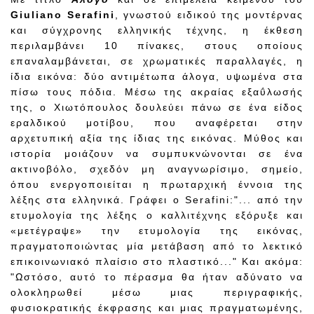
Giuliano Serafini
, γνωστoύ ειδικού της μοντέρνας
και σύγχρονης ελληνικής τέχνης, η έκθεση
περιλαμβάνει 10 πίνακες, στους οποίους
επαναλαμβάνεται, σε χρωματικές παραλλαγές, η
ίδια εικόνα: δύο αντιμέτωπα άλογα, υψωμένα στα
πίσω τους πόδια. Μέσω της ακραίας εξαΰλωσής
της, ο Χιωτόπουλος δουλεύει πάνω σε ένα είδος
εραλδικού μοτίβου, που αναφέρεται στην
αρχετυπική αξία της ίδιας της εικόνας. Μύθος και
ιστορία μοιάζουν να συμπυκνώνονται σε ένα
ακτινοβόλο, σχεδόν μη αναγνωρίσιμο, σημείο,
όπου ενεργοποιείται η πρωταρχική έννοια της
λέξης στα ελληνικά. Γράφει ο Serafini:"... από την
ετυμολογία της λέξης ο καλλιτέχνης εξόρυξε και
«μετέγραψε» την ετυμολογία της εικόνας,
πραγματοποιώντας μία μετάβαση από το λεκτικό
επικοινωνιακό πλαίσιο στο πλαστικό..." Και ακόμα:
"Ωστόσο, αυτό το πέρασμα θα ήταν αδύνατο να
ολοκληρωθεί μέσω μιας περιγραφικής,
φυσιοκρατικής έκφρασης και μιας πραγματωμένης,