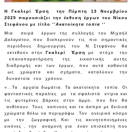
Η Γκαλερί Έρση την
Πέμπτη 13 Νοεμβρίου
2025
παρουσιάζει την έκθεση έργων του Νίκου
Στεφάνου με τίτλο
‘’Ακατοίκητα τοπία ‘’
Μια σειρά έργων της συλλογής του
Μιχαήλ
Δαλαρέτου
, που διαπερνούν τις πιο σημαντικές
περιόδους δημιουργίας του Ν. Στεφάνου θα
εκτεθούν στην
Γκαλερί Έρση
με στόχο την
επαναπαρατήρηση της εικαστικής αυτής
διαδρομής και των έργων, που αυτά καθαυτά
ως χρώματα και
σχήματα, καταλύουν την
δυναστεία του χρόνου.
«…Τα αρχαία δωμάτια. Τα ακατοίκητα τοπία. Οι
φανταστικές παραλίες με τα σφαλιστά κτίρια και
τις φυτεμένες βάρκες στην άμμο, που δεν θα
ανθίσουν. Τους καπνούς και το άσπρο με δειλινά
χρώματα θέλω να περιγράψω .Τον ονειρικό κόσμο
με την ζωγραφική. Και τις ακινητοποιημένες
εικόνες , την αναμονή για έναν επισκέπτη που