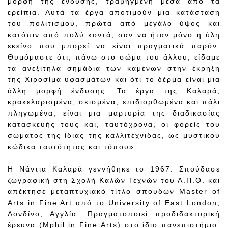
μορφή της ένδυσης, τραβηγμένη μέσα από τα
ερείπια. Αυτά τα έργα αποτιμούν μια κατάσταση
του πολιτισμού, πρώτα από μεγάλο ύψος και
κατόπιν από πολύ κοντά, σαν να ήταν μόνο η ύλη
εκείνο που μπορεί να είναι πραγματικά παρόν.
Θυμόμαστε ότι, πάνω στο σώμα του άλλου, είδαμε
τα ανεξίτηλα σημάδια των καμένων στην έκρηξη
της Χιροσίμα υφασμάτων και ότι το δέρμα είναι μια
άλλη μορφή ένδυσης. Τα έργα της Καλαρά,
κρακελαρισμένα, σκισμένα, επιδιορθωμένα και πάλι
πληγωμένα, είναι μια μαρτυρία της διαδικασίας
κατασκευής τους και, ταυτόχρονα, οι φορείς του
σώματος της ίδιας της καλλιτέχνιδας, ως μυστικού
κώδικα ταυτότητας και τόπου».
Η Νάντια Καλαρά γεννήθηκε το 1967. Σπούδασε
ζωγραφική στη Σχολή Καλών Τεχνών του Α.Π.Θ. και
απέκτησε μεταπτυχιακό τίτλο σπουδών Master of
Arts in Fine Art από το University of East London,
Λονδίνο, Αγγλία. Πραγματοποιεί προδιδακτορική
έρευνα (Mphil in Fine Arts) στο ίδιο πανεπιστήμιο.