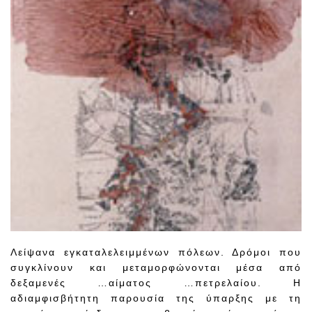
Λείψανα εγκαταλελειμμένων πόλεων. Δρόμοι που
συγκλίνουν και μεταμορφώνονται μέσα από
δεξαμενές …αίματος …πετρελαίου. Η
αδιαμφισβήτητη παρουσία της ύπαρξης με τη