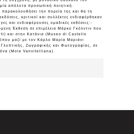
ι τη σύγχρονη, με μοναδικό δάσκαλο τον
ό μία απόλυτα προσωπική ποιητική.
α παρακολουθήσει την πορεία της και θα τη
κδόσεις, κριτικοί και συλλέκτες ενδιαφέρθηκαν
ίγες και ενδιαφέρουσες ομαδικές εκθέσεις:-
όμενη Έκθεση σε επιμέλεια Μάρκο Γκόλντιν που
ti) και στην Κατάνια (Museo di Castello
 όπου μαζί με τον Κάρλο Μαρία Μαριάνι
 Γλυπτικής, Ζωγραφικής και Φωτογραφίας, σε
όνα (Mole Vanvitelliana).