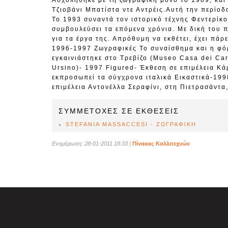
Ασχολήθηκε με τη ζωγραφική μόνο το 1989, και
Τζιοβάνι Μπατίστα ντε Αντρέις.Αυτή την περίοδ
Το 1993 συναντά τον ιστορικό τέχνης Φεντερίκ
συμβουλεύσει τα επόμενα χρόνια. Με δική του π
για τα έργα της. Απρόθυμη να εκθέτει, έχει πάρ
1996-1997 Ζωγραφικές Το συναίσθημα και η φόρ
εγκαινιάστηκε στο Τρεβίζο (Museo Casa dei Carr
Ursino)- 1997 Figured- Έκθεση σε επιμέλεια Κ
εκπροσωπεί τα σύγχρονα ιταλικά Εικαστικά-199
επιμέλεια Αντονέλλα Σεραφίνι, στη Πιετρασάντα
ΣΥΜΜΕΤΟΧΕΣ ΣΕ ΕΚΘΕΣΕΙΣ
STEFANIA MASSACCESI - ΖΩΓΡΑΦΙΚΗ
Ενημέρωση: 28-01-2011 18:33
|
Πίνακας Καλλιτεχνών