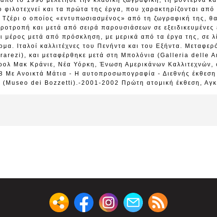
 από το 1990 μελέτησε την κλασική ζωγραφική, τη μοντέρνα κα
ο φιλοτεχνεί και τα πρώτα της έργα, που χαρακτηρίζονται απ
ο Τζέρι ο οποίος «εντυπωσιασμένος» από τη ζωγραφική της, θ
ροτροπή και μετά από σειρά παρουσιάσεων σε εξειδικευμένες ε
ει μέρος μετά από πρόσκληση, με μερικά από τα έργα της, σε λ
μα. Ιταλοί καλλιτέχνες του Πενήντα και του Εξήντα. Μεταφερ
arezi), και μεταφέρθηκε μετά στη Μπολόνια (Galleria delle Ar
άρολ Μακ Κράνιε, Νέα Υόρκη, Ένωση Αμερικάνων Καλλιτεχνών,
8 Με Ανοικτά Μάτια - Η αυτοπροσωπογραφία - Διεθνής έκθεση
, (Museo dei Bozzetti).-2001-2002 Πρώτη ατομική έκθεση, Αγκ