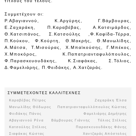
τίτλους του τέλους.
Συμμετέχουν οι:
Ρ.Αβαγιαννού, Κ.Αργύρης, Γ.Βάμβουρας,
Ε.Ζαχαράκη, Π.Καραβέβας, Α.Κατσιμάρδος,
Θ.Κατσιπάνος, Σ.Κατσούλης ,Φ.Καφίδα-Τέρρα,
Π.Κούκου, Φ.Κούρτη, Θ.Μακρής, Θ.Μανωλίδης,
Α.Μάτσα, Τ.Μισούρας, Χ.Μπαϊκούσης, Γ.Μπέκος,
Χ.Μποκόρος, Κ.Παπατριανταφυλόπουλος,
Φ.Παρασκευουδάκης, Κ.Σιαφάκας, Σ.Τόλιος,
Δ.Φαμελιάρης, Π.Φειδάκης, Α.Χατζαράς.
ΣΥΜΜΕΤEΧOΝΤΕΣ ΚΑΛΛΙΤΕΧΝΕΣ
Καραβέβας Πέτρος
Ζαχαράκη Έλσα
Μανωλίδης Θόδωρος
Παπατριανταφυλλόπουλος Κώστας
Φειδάκης Πάνος
Φαμελιάρης Δημήτρης
Αβαγιαννού Ρένα
Βάμβουρας Γιάννης
Τόλιος Στέλιος
Κατσούλης Στέλιος
Παρασκευουδάκης Φάνης
Σιαφάκας Κώστας
Χαντζαράς Απόστολος