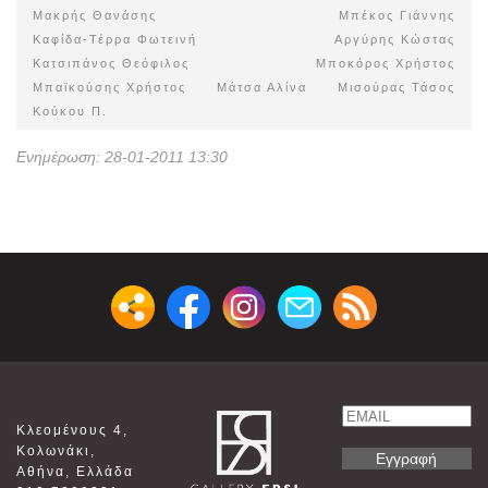
Μακρής Θανάσης
Μπέκος Γιάννης
Καφίδα-Τέρρα Φωτεινή
Αργύρης Κώστας
Κατσιπάνος Θεόφιλος
Μποκόρος Χρήστος
Μπαϊκούσης Χρήστος
Μάτσα Αλίνα
Μισούρας Τάσος
Κούκου Π.
Ενημέρωση: 28-01-2011 13:30
Email
Κλεομένους 4,
Name
Κολωνάκι,
Αθήνα, Ελλάδα