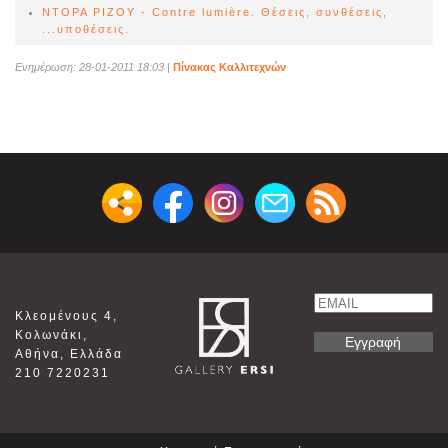
ΝΤΟΡΑ ΡIZOY - Contre lumière. Θέσεις, συνθέσεις,
...υποθέσεις.
Ενημέρωση: 28-01-2011 18:03
|
Πίνακας Καλλιτεχνών
Email
Κλεομένους 4,
Name
Κολωνάκι,
Αθήνα, Ελλάδα
210 7220231