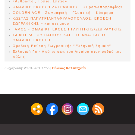
«Άνθρωποι, Tοπία, Σπίτια»
ΟΜΑΔΙΚΗ ΕΚΘΕΣΗ ΖΩΓΡΑΦΙΚΗΣ - «Προσωπογραφίες»
GOLDEN AGE - Ζωγραφική – Γλυπτική – Κόσμημα
ΚΩΣΤΑΣ ΠΑΠΑΤΡΙΑΝΤΑΦΥΛΛΟΠΟΥΛΟΣ: ΕΚΘΕΣΗ
ΖΩΓΡΑΦΙΚΗΣ – και όχι μόνο
ΓΑΜΟΣ - ΟΜΑΔΙΚΗ ΕΚΘΕΣΗ ΓΛΥΠΤΙΚΗΣ/ΖΩΓΡΑΦΙΚΗΣ
ΤΑ ΦΤΕΡΑ ΤΟΥ ΠΑΘΟΥΣ ΚΑΙ ΤΗΣ ΑΝΑΣΤΑΣΗΣ -
ΟΜΑΔΙΚΗ ΕΚΘΕΣΗ
Ομαδική Έκθεση Zωγραφικής ‘’Ελληνική Σημαία‘’
Ελληνική Γη - Από το φως του Αιγαίου στον ρυθμό της
πόλης
Ενημέρωση: 28-01-2011 17:55
|
Πίνακας Καλλιτεχνών